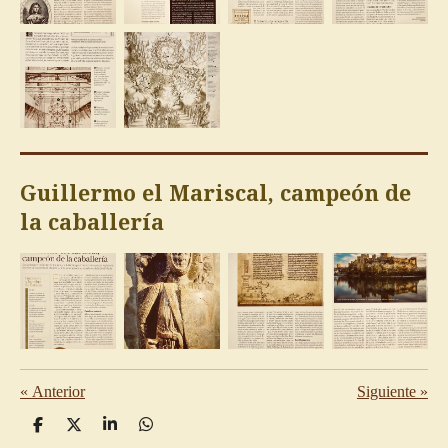
Guillermo el Mariscal, campeón de
la caballería
«
Anterior
Siguiente
»
C
C
C
C
o
o
o
o