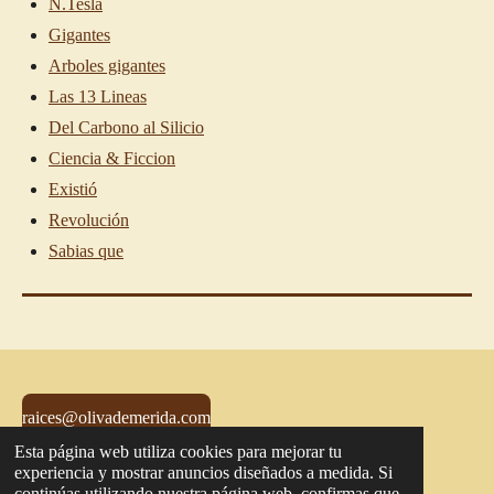
N.Tesla
Gigantes
Arboles gigantes
Las 13 Lineas
Del Carbono al Silicio
Ciencia & Ficcion
Existió
Revolución
Sabias que
raices@olivademerida.com
Esta página web utiliza cookies para mejorar tu
© 2021 - 2026 - Oliva de Mérida - Raíces
experiencia y mostrar anuncios diseñados a medida. Si
continúas utilizando nuestra página web, confirmas que