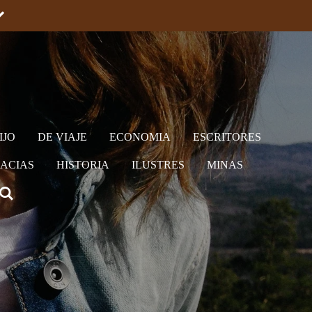
IJO
DE VIAJE
ECONOMIA
ESCRITORES
ACIAS
HISTORIA
ILUSTRES
MINAS