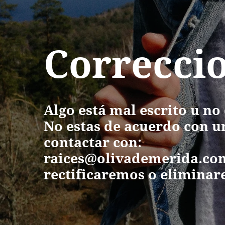
Correcci
Algo está mal escrito u no
No estas de acuerdo con u
contactar con:
raices@olivademerida.c
rectificaremos o eliminare