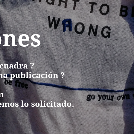
ones
 cuadra ?
na publicación ?
om
mos lo solicitado.