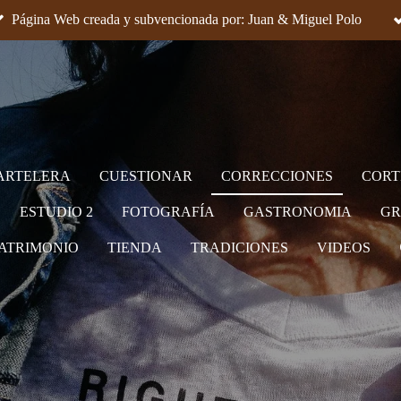
Página Web creada y subvencionada por: Juan & Miguel Polo
ARTELERA
CUESTIONAR
CORRECCIONES
CORT
ESTUDIO 2
FOTOGRAFÍA
GASTRONOMIA
GR
ATRIMONIO
TIENDA
TRADICIONES
VIDEOS