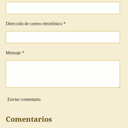
r
r
r
r
Dirección de correo electrónico *
Mensaje *
Enviar comentario
Comentarios