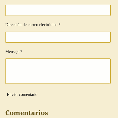
r
r
r
r
Dirección de correo electrónico *
Mensaje *
Enviar comentario
Comentarios