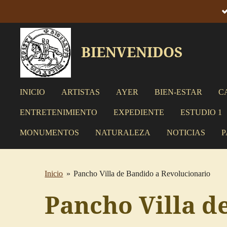
Ir
al
contenido
BIENVENIDOS
principal
INICIO
ARTISTAS
AYER
BIEN-ESTAR
C
ENTRETENIMIENTO
EXPEDIENTE
ESTUDIO 1
MONUMENTOS
NATURALEZA
NOTICIAS
P
Inicio
»
Pancho Villa de Bandido a Revolucionario
Pancho Villa d