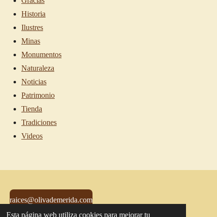
Gracias
Historia
Ilustres
Minas
Monumentos
Naturaleza
Noticias
Patrimonio
Tienda
Tradiciones
Videos
raices@olivademerida.com
Esta página web utiliza cookies para mejorar tu
© 2021 - 2026 - Oliva de Mérida - Raíces