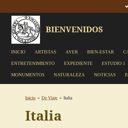
Ir
al
contenido
BIENVENIDOS
principal
INICIO
ARTISTAS
AYER
BIEN-ESTAR
C
ENTRETENIMIENTO
EXPEDIENTE
ESTUDIO 1
MONUMENTOS
NATURALEZA
NOTICIAS
P
Inicio
»
De Viaje
»
Italia
Italia